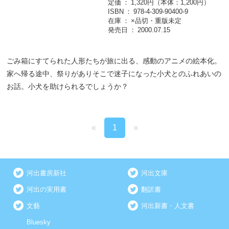
定価
1,320円（本体：1,200円）
ISBN
978-4-309-90400-9
在庫
×品切・重版未定
発売日
2000.07.15
ごみ箱にすてられた人形たちが旅に出る、感動のアニメの絵本化。
家へ帰る途中、祭りがありそこで迷子になった小犬とのふれあいの
お話。小犬を助けられるでしょうか？
«
1
»
河出書房新社
河出文庫
河出の実用書
翻訳書
文藝
河出新書・人文書
Bluesky