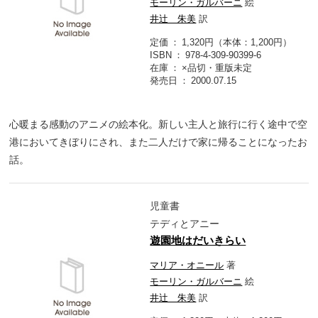
モーリン・ガルバーニ
絵
井辻 朱美
訳
定価
1,320円（本体：1,200円）
ISBN
978-4-309-90399-6
在庫
×品切・重版未定
発売日
2000.07.15
心暖まる感動のアニメの絵本化。新しい主人と旅行に行く途中で空
港においてきぼりにされ、また二人だけで家に帰ることになったお
話。
児童書
テディとアニー
遊園地はだいきらい
マリア・オニール
著
モーリン・ガルバーニ
絵
井辻 朱美
訳