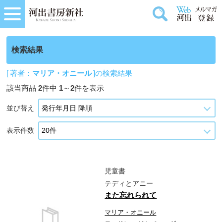
検索結果
[ 著者：
マリア・オニール
]の検索結果
該当商品
2
件中
1
～
2
件を表示
並び替え
表示件数
児童書
テディとアニー
また忘れられて
マリア・オニール