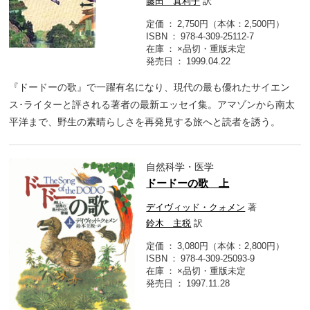
藤田 真利子
訳
定価
2,750円（本体：2,500円）
ISBN
978-4-309-25112-7
在庫
×品切・重版未定
発売日
1999.04.22
『ドードーの歌』で一躍有名になり、現代の最も優れたサイエン
ス･ライターと評される著者の最新エッセイ集。アマゾンから南太
平洋まで、野生の素晴らしさを再発見する旅へと読者を誘う。
自然科学・医学
ドードーの歌 上
デイヴィッド・クォメン
著
鈴木 主税
訳
定価
3,080円（本体：2,800円）
ISBN
978-4-309-25093-9
在庫
×品切・重版未定
発売日
1997.11.28