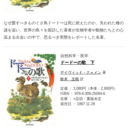
なぜ愛すべきものぐさ鳥ドードーは死に絶えたのか。失われた種の
謎を追い、世界の島々を探訪した著者が生物学者や動物たちとの心
温まる出会いの中で、恐るべき実態をレポートした名著。
自然科学・医学
ドードーの歌 下
デイヴィッド・クォメン
著
鈴木 主税
訳
定価
3,080円（本体：2,800円）
ISBN
978-4-309-25094-6
在庫
×品切・重版未定
発売日
1997.11.28