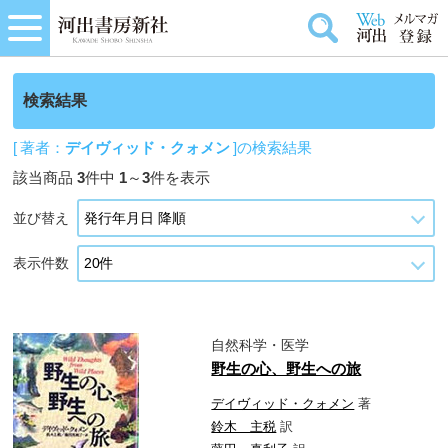
検索結果
[ 著者：
デイヴィッド・クォメン
]の検索結果
該当商品
3
件中
1
～
3
件を表示
並び替え
表示件数
自然科学・医学
野生の心、野生への旅
デイヴィッド・クォメン
著
鈴木 主税
訳