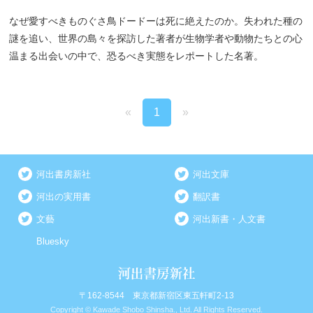
なぜ愛すべきものぐさ鳥ドードーは死に絶えたのか。失われた種の
謎を追い、世界の島々を探訪した著者が生物学者や動物たちとの心
温まる出会いの中で、恐るべき実態をレポートした名著。
«
1
»
河出書房新社
河出文庫
河出の実用書
翻訳書
文藝
河出新書・人文書
Bluesky
〒162-8544 東京都新宿区東五軒町2-13
Copyright © Kawade Shobo Shinsha., Ltd. All Rights Reserved.