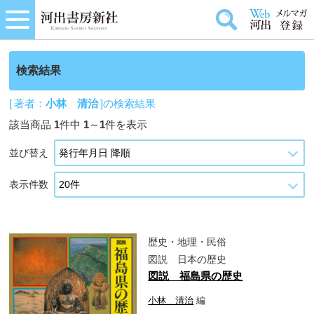
検索結果
[ 著者：
小林 清治
]の検索結果
該当商品
1
件中
1
～
1
件を表示
並び替え
表示件数
歴史・地理・民俗
図説 日本の歴史
図説 福島県の歴史
小林 清治
編