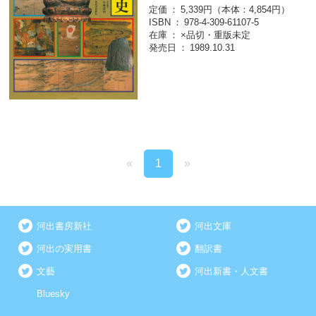
定価
5,339円（本体：4,854円）
ISBN
978-4-309-61107-5
在庫
×品切・重版未定
発売日
1989.10.31
«
1
»
河出書房新社
河出文庫
河出の実用書
翻訳書
文藝
河出新書・人文書
Bluesky