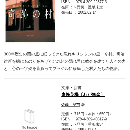
ISBN
978-4-309-22377-3
在庫
×品切・重版未定
発売日
2002.02.14
300年歴史の闇の底に眠ってきた隠れキリシタンの里・今村。明治
維新を機に名のりをあげた北九州の隠れ里に教会を建てた人々の力
と、心の十字架を背負ってブラジルに移民した村人たちの物語。
文庫・新書
東條英機〔わが無念〕
佐藤 早苗
著
定価
715円（本体：650円）
ISBN
978-4-309-40517-9
在庫
×品切・重版未定
発売日
1997.11.04