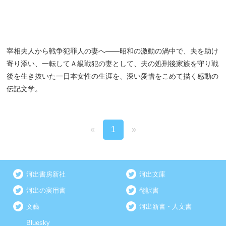
宰相夫人から戦争犯罪人の妻へ――昭和の激動の渦中で、夫を助け
寄り添い、一転してＡ級戦犯の妻として、夫の処刑後家族を守り戦
後を生き抜いた一日本女性の生涯を、深い愛惜をこめて描く感動の
伝記文学。
«
1
»
河出書房新社
河出文庫
河出の実用書
翻訳書
文藝
河出新書・人文書
Bluesky