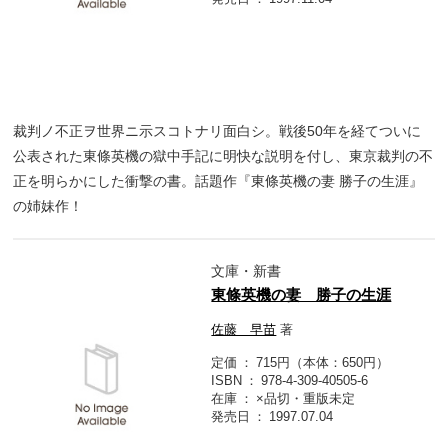
裁判ノ不正ヲ世界ニ示スコトナリ面白シ。戦後50年を経てついに
公表された東條英機の獄中手記に明快な説明を付し、東京裁判の不
正を明らかにした衝撃の書。話題作『東條英機の妻 勝子の生涯』
の姉妹作！
文庫・新書
東條英機の妻 勝子の生涯
佐藤 早苗
著
定価
715円（本体：650円）
ISBN
978-4-309-40505-6
在庫
×品切・重版未定
発売日
1997.07.04