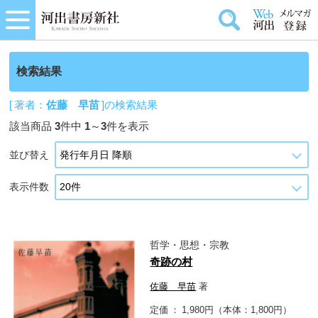
検索結果
[ 著者：
佐藤 早苗
]の検索結果
該当商品
3
件中
1
～
3
件を表示
並び替え
表示件数
哲学・思想・宗教
奇跡の村
佐藤 早苗
著
定価
1,980円（本体：1,800円）