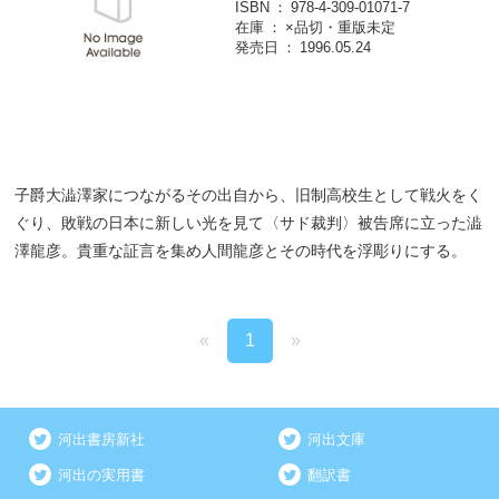
ISBN
978-4-309-01071-7
在庫
×品切・重版未定
発売日
1996.05.24
子爵大澁澤家につながるその出自から、旧制高校生として戦火をく
ぐり、敗戦の日本に新しい光を見て〈サド裁判〉被告席に立った澁
澤龍彦。貴重な証言を集め人間龍彦とその時代を浮彫りにする。
«
1
»
河出書房新社
河出文庫
河出の実用書
翻訳書