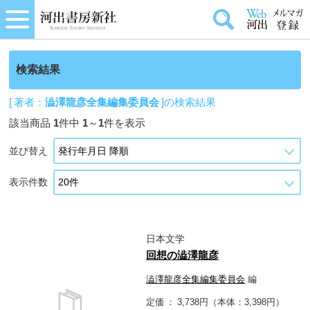
検索結果
[ 著者：
澁澤龍彦全集編集委員会
]の検索結果
該当商品
1
件中
1
～
1
件を表示
並び替え
表示件数
日本文学
回想の澁澤龍彦
澁澤龍彦全集編集委員会
編
定価
3,738円（本体：3,398円）