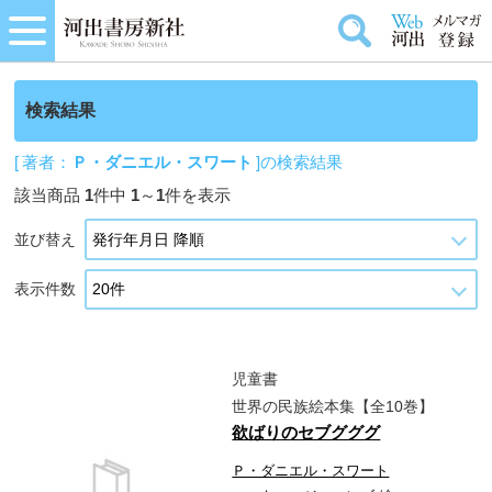
検索結果
[ 著者：
Ｐ・ダニエル・スワート
]の検索結果
該当商品
1
件中
1
～
1
件を表示
並び替え
表示件数
児童書
世界の民族絵本集【全10巻】
欲ばりのセブグググ
Ｐ・ダニエル・スワート