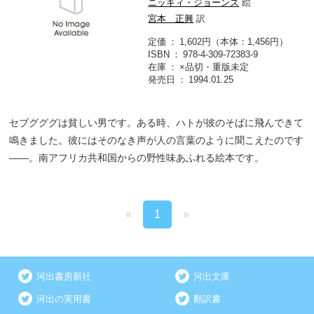
ニッキィ・ジョーンズ
絵
宮本 正興
訳
定価
1,602円（本体：1,456円）
ISBN
978-4-309-72383-9
在庫
×品切・重版未定
発売日
1994.01.25
セブグググは貧しい男です。ある時、ハトが彼のそばに飛んできて
鳴きました。彼にはそのなき声が人の言葉のように聞こえたのです
――。南アフリカ共和国からの野性味あふれる絵本です。
«
1
»
河出書房新社
河出文庫
河出の実用書
翻訳書