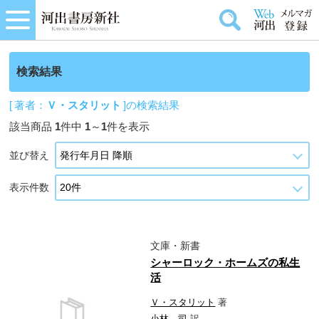
検索結果
[ 著者：
Ｖ・スタリット
]の検索結果
該当商品
1
件中
1
～
1
件を表示
並び替え
表示件数
文庫・新書
シャーロック・ホームズの私生
活
Ｖ・スタリット
著
小林 司
訳