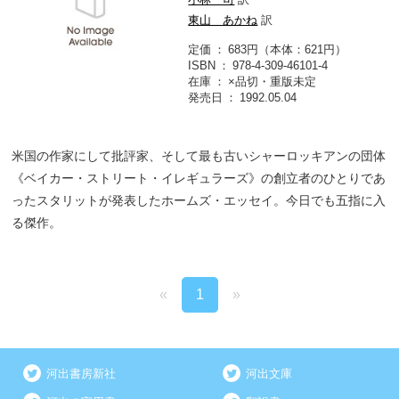
東山 あかね
訳
定価
683円（本体：621円）
ISBN
978-4-309-46101-4
在庫
×品切・重版未定
発売日
1992.05.04
米国の作家にして批評家、そして最も古いシャーロッキアンの団体
《ベイカー・ストリート・イレギュラーズ》の創立者のひとりであ
ったスタリットが発表したホームズ・エッセイ。今日でも五指に入
る傑作。
«
1
»
河出書房新社
河出文庫