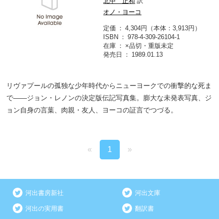
北中 正和
訳
オノ・ヨーコ
定価
4,304円（本体：3,913円）
ISBN
978-4-309-26104-1
在庫
×品切・重版未定
発売日
1989.01.13
リヴァプールの孤独な少年時代からニューヨークでの衝撃的な死ま
で――ジョン・レノンの決定版伝記写真集。膨大な未発表写真、ジ
ョン自身の言葉、肉親・友人、ヨーコの証言でつづる。
«
1
»
河出書房新社
河出文庫
河出の実用書
翻訳書