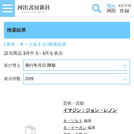
検索結果
[ 著者：
Ａ・ソルト
]の検索結果
該当商品
1
件中
1
～
1
件を表示
並び替え
表示件数
芸術・芸能
イマジン：ジョン・レノン
Ａ・ソルト
編著
Ｓ・イーガン
編著