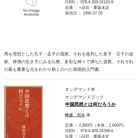
ISBN
978-4-309-24183-8
在庫
×品切・重版未定
発売日
1996.07.05
周を理想とした孔子・孟子の儒家。それを批判した老子・荘子の道
家。禅僧の生き方にみる仏教。多彩な神々で満ちた道教。それぞれ
の最も重要な点をわかり易くのべた画期的入門書。
オンデマンド本
オンデマンドブック
中国思想とは何だろうか
蜂屋 邦夫
著
定価
2,860円（本体：2,600円）
ISBN
978-4-309-24398-6
在庫
×品切・重版未定