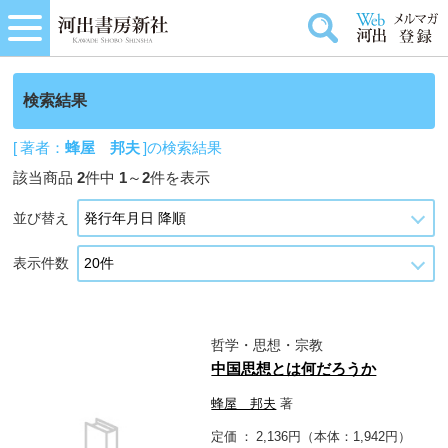
検索結果
[ 著者：
蜂屋 邦夫
]の検索結果
該当商品
2
件中
1
～
2
件を表示
並び替え
表示件数
哲学・思想・宗教
中国思想とは何だろうか
蜂屋 邦夫
著
定価
2,136円（本体：1,942円）