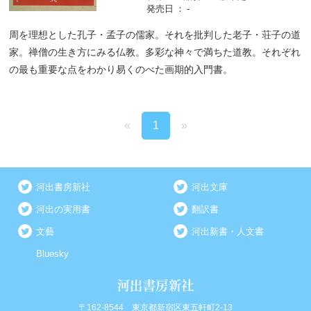
発売日
-
周を理想とした孔子・孟子の儒家。それを批判した老子・荘子の道
家。禅僧の生き方にみる仏教。多彩な神々で満ちた道教。それぞれ
の最も重要な点をわかり易くのべた画期的入門書。
«
1
»
河出書房新社
河出文庫
河出の実用書
翻訳書
文藝
河出新書・人文書
Bluesky
〒162-8544 東京都新宿区東五軒町2-13