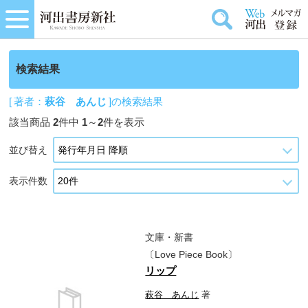
検索結果
[ 著者：
萩谷 あんじ
]の検索結果
該当商品
2
件中
1
～
2
件を表示
並び替え
表示件数
文庫・新書
〔Love Piece Book〕
リップ
萩谷 あんじ
著