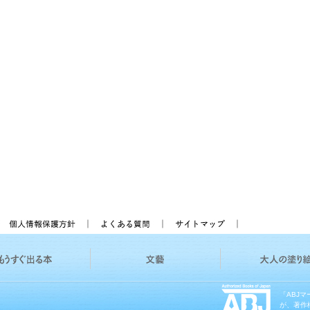
「ABJ
が、著作