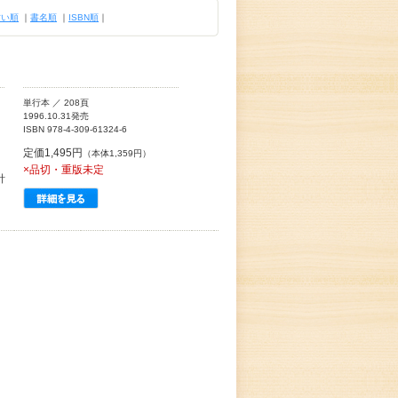
古い順
｜
書名順
｜
ISBN順
｜
単行本 ／ 208頁
1996.10.31発売
ISBN 978-4-309-61324-6
定価1,495円
（本体1,359円）
×品切・重版未定
針