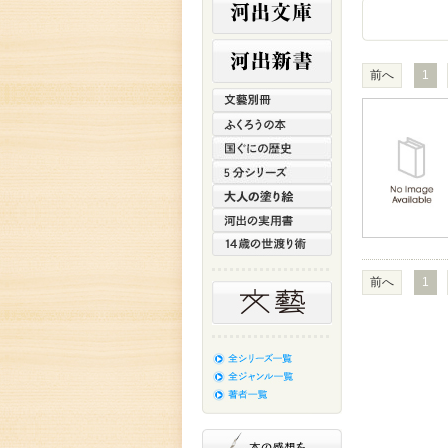
前へ
1
前へ
1