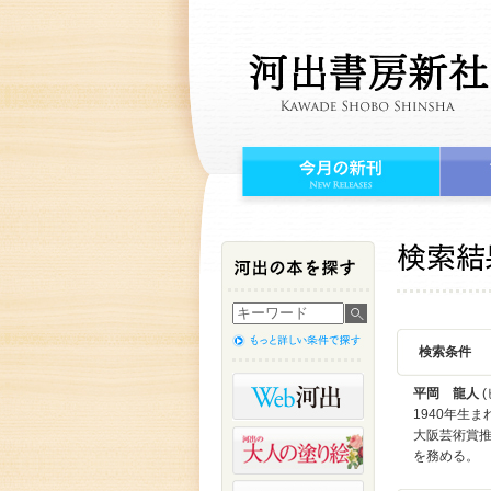
検索条件
平岡 龍人
(
1940年生
大阪芸術賞推
を務める。