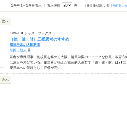
1
件中
1
～
1
件を表示 ｜ 表示件数
件
｜発行日の新しい順
｜
発行日の
次へ
KAWADEジャストブックス
［徳・健・財］三福思考のすすめ
清風学園の人間教育
平岡 龍人
著
著者が専務理事・副校長を務める大阪・清風学園のユニークな校風・教育方
は注目を浴びている。創立者が唱えた観音的人生哲学「徳・健・財」は21世
紀日本への警鐘として評価が高い。
次へ