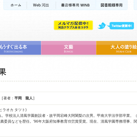
[ 著者：
平岡 龍人
]
ヒラオカ タツト)
まれ。学校法人清風学園創設者・故平岡宕峰大阿闍梨の次男。甲南大学法学部卒業。
薦委員などを歴任。'96年大阪府知事教育功労賞受賞。現在、清風学園専務理事、