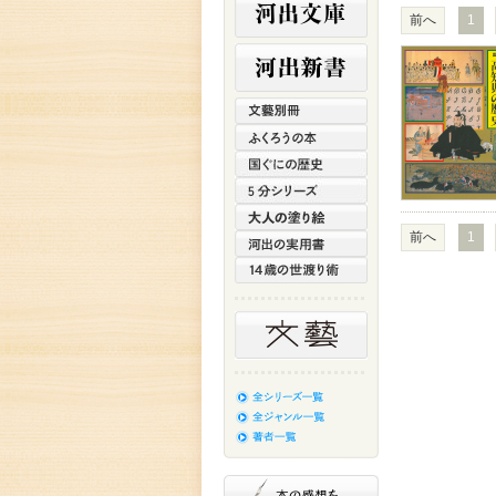
前へ
1
前へ
1