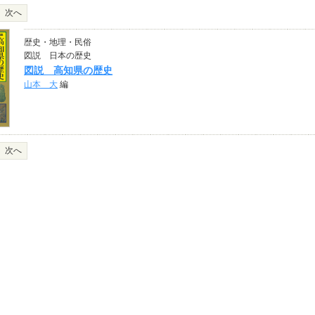
次へ
歴史・地理・民俗
図説 日本の歴史
図説 高知県の歴史
山本 大
編
次へ