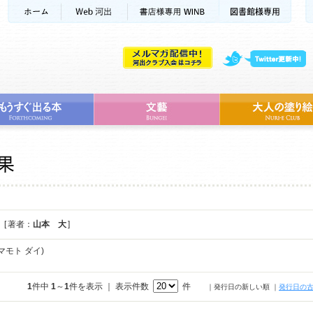
[ 著者：
山本 大
]
マモト ダイ)
1
件中
1
～
1
件を表示 ｜ 表示件数
件
｜発行日の新しい順
｜
発行日の