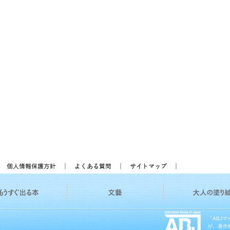
「ABJ
が、著作