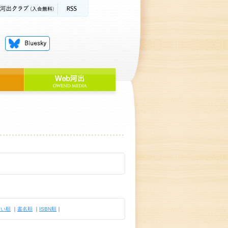
古い順
｜
書名順
｜
ISBN順
｜