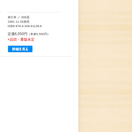
単行本 ／ 306頁
1991.11.26発売
ISBN 978-4-309-61139-6
定価6,050円
（本体5,500円）
×品切・重版未定