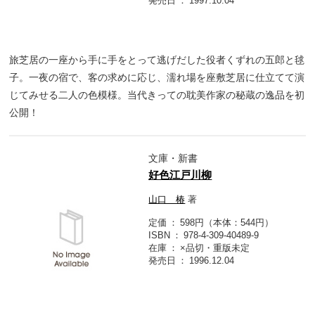
発売日
1997.10.04
旅芝居の一座から手に手をとって逃げだした役者くずれの五郎と毬
子。一夜の宿で、客の求めに応じ、濡れ場を座敷芝居に仕立てて演
じてみせる二人の色模様。当代きっての耽美作家の秘蔵の逸品を初
公開！
文庫・新書
好色江戸川柳
山口 椿
著
定価
598円（本体：544円）
ISBN
978-4-309-40489-9
在庫
×品切・重版未定
発売日
1996.12.04