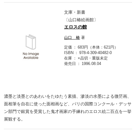
文庫・新書
〔山口椿絵画館〕
エロスの館
山口 椿
著
定価
683円（本体：621円）
ISBN
978-4-309-40482-0
在庫
×品切・重版未定
発売日
1996.08.04
濃墨と淡墨とのあわいをたゆたう素描、滲淡の水墨による微茫画、
面相筆を自在に使った面相画など、パリの国際コンクール・デッサ
ン部門で銀賞を受賞した鬼才画家の手練れのエロス絵二百点を一挙
展観する。