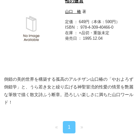
性の迷宮
山口 椿
著
定価
649円（本体：590円）
ISBN
978-4-309-40466-0
在庫
×品切・重版未定
発売日
1995.12.04
倒錯の美的世界を構築する孤高のアルチザン山口椿の「やおよろず
倒錯学」と、うら若き女と繰り広げる神聖冒涜的性愛の情景を艶麗
な筆致で描く散文詩ふう断章。恐ろしい楽しさに満ちた山口ワール
ド！
«
1
»