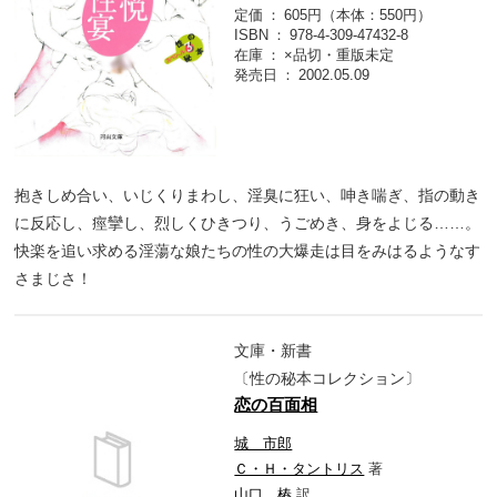
定価
605円（本体：550円）
ISBN
978-4-309-47432-8
在庫
×品切・重版未定
発売日
2002.05.09
抱きしめ合い、いじくりまわし、淫臭に狂い、呻き喘ぎ、指の動き
に反応し、痙攣し、烈しくひきつり、うごめき、身をよじる……。
快楽を追い求める淫蕩な娘たちの性の大爆走は目をみはるようなす
さまじさ！
文庫・新書
〔性の秘本コレクション〕
恋の百面相
城 市郎
Ｃ・Ｈ・タントリス
著
山口 椿
訳