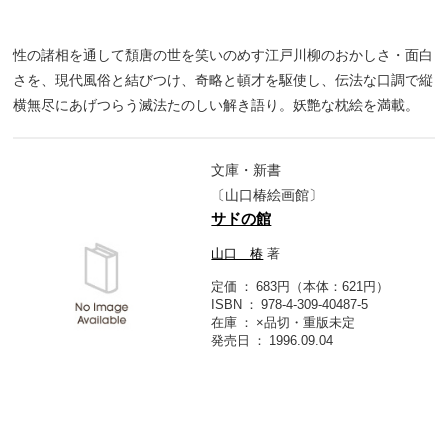
性の諸相を通して頽唐の世を笑いのめす江戸川柳のおかしさ・面白
さを、現代風俗と結びつけ、奇略と頓才を駆使し、伝法な口調で縦
横無尽にあげつらう滅法たのしい解き語り。妖艶な枕絵を満載。
文庫・新書
〔山口椿絵画館〕
サドの館
山口 椿
著
定価
683円（本体：621円）
ISBN
978-4-309-40487-5
在庫
×品切・重版未定
発売日
1996.09.04