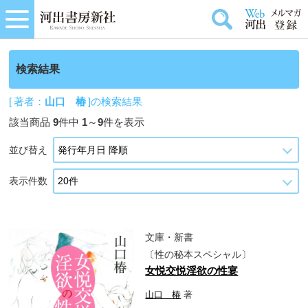
検索結果
[ 著者：
山口 椿
]の検索結果
該当商品
9
件中
1
～
9
件を表示
並び替え
表示件数
文庫・新書
〔性の秘本スペシャル〕
女悦交悦淫欲の性宴
山口 椿
著