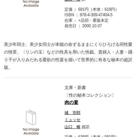
定価
681円（本体：619円）
ISBN
978-4-309-47404-5
在庫
×品切・重版未定
発売日
2000.10.07
美少年同士、美少女同士が本能の命ずるままにくりひろげる同性愛
の情景、〈リンの玉〉などの性具を用いた性戯、貴婦人・人妻・踊
り子が入りみだれる愛欲の性宴を描いて世界的に有名な秘本の超訳
版。
文庫・新書
〔性の秘本コレクション〕
肉の宴
城 市郎
ミュッセ
山口 椿
超訳
定価
639円（本体：581円）