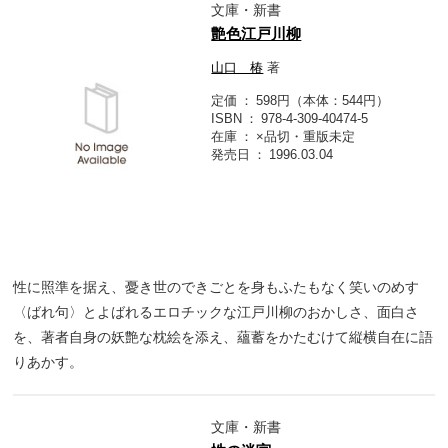
文庫・新書
艶色江戸川柳
山口 椿
著
定価
598円（本体：544円）
ISBN
978-4-309-40474-5
在庫
×品切・重版未定
発売日
1996.03.04
性に照準を据え、憂き世のできごとを身もふたもなく笑いのめす
〈ばれ句〉とよばれるエロチックな江戸川柳のおかしさ、面白さ
を、著者自身の妖艶な枕絵を添え、蘊蓄をかたむけて縦横自在に語
りあかす。
文庫・新書