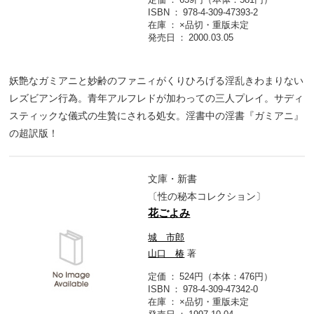
ISBN
978-4-309-47393-2
在庫
×品切・重版未定
発売日
2000.03.05
妖艶なガミアニと妙齢のファニィがくりひろげる淫乱きわまりない
レズビアン行為。青年アルフレドが加わっての三人プレイ。サディ
スティックな儀式の生贄にされる処女。淫書中の淫書『ガミアニ』
の超訳版！
文庫・新書
〔性の秘本コレクション〕
花ごよみ
城 市郎
山口 椿
著
定価
524円（本体：476円）
ISBN
978-4-309-47342-0
在庫
×品切・重版未定