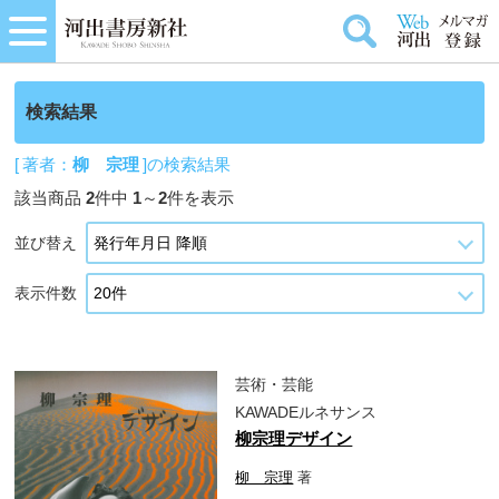
検索結果
[ 著者：
柳 宗理
]の検索結果
該当商品
2
件中
1
～
2
件を表示
並び替え
表示件数
芸術・芸能
KAWADEルネサンス
柳宗理デザイン
柳 宗理
著