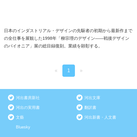
日本のインダストリアル・デザインの先駆者の初期から最新作まで
の全仕事を展観した1998年「柳宗理のデザイン――戦後デザイン
のパイオニア」展の総目録復刻。業績を顕彰する。
«
1
»
河出書房新社
河出文庫
河出の実用書
翻訳書
文藝
河出新書・人文書
Bluesky