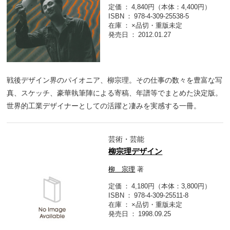
定価
4,840円（本体：4,400円）
ISBN
978-4-309-25538-5
在庫
×品切・重版未定
発売日
2012.01.27
戦後デザイン界のパイオニア、柳宗理。その仕事の数々を豊富な写
真、スケッチ、豪華執筆陣による寄稿、年譜等でまとめた決定版。
世界的工業デザイナーとしての活躍と凄みを実感する一冊。
芸術・芸能
柳宗理デザイン
柳 宗理
著
定価
4,180円（本体：3,800円）
ISBN
978-4-309-25511-8
在庫
×品切・重版未定
発売日
1998.09.25