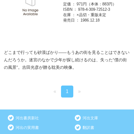
定価
971円（本体：883円）
ISBN
978-4-309-72512-3
在庫
×品切・重版未定
発売日
1986.12.18
どこまで行っても砂漠ばかり――もうあの街を見ることはできない
んだろうか。迷宮のなかで少年が探し続けるのは、失った“僕の街
の風景”。吉田光彦が贈る耽美の映像。
«
1
»
河出書房新社
河出文庫
河出の実用書
翻訳書