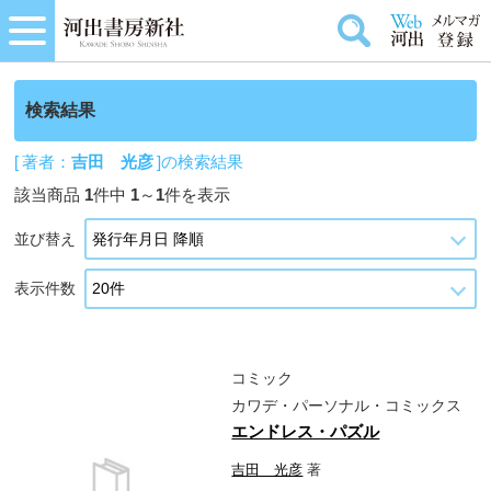
検索結果
[ 著者：
吉田 光彦
]の検索結果
該当商品
1
件中
1
～
1
件を表示
並び替え
表示件数
コミック
カワデ・パーソナル・コミックス
エンドレス・パズル
吉田 光彦
著