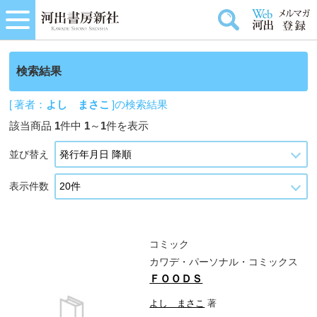
検索結果
[ 著者：
よし まさこ
]の検索結果
該当商品
1
件中
1
～
1
件を表示
並び替え
表示件数
コミック
カワデ・パーソナル・コミックス
ＦＯＯＤＳ
よし まさこ
著