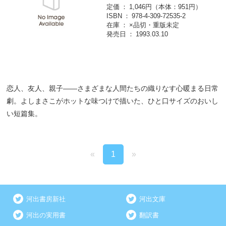
定価
1,046円（本体：951円）
ISBN
978-4-309-72535-2
在庫
×品切・重版未定
発売日
1993.03.10
恋人、友人、親子――さまざまな人間たちの織りなす心暖まる日常
劇。よしまさこがホットな味つけで描いた、ひと口サイズのおいし
い短篇集。
«
1
»
河出書房新社
河出文庫
河出の実用書
翻訳書