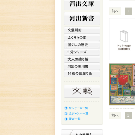
前へ
1
前へ
1