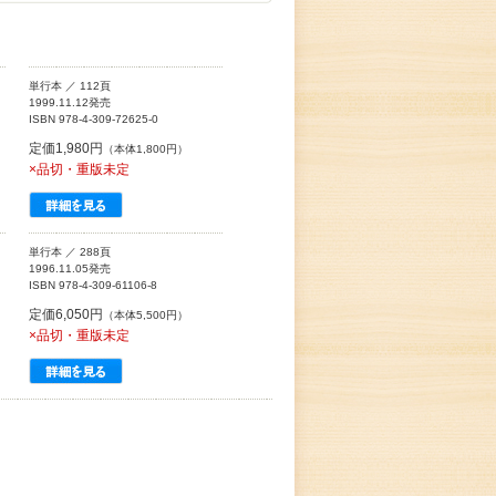
単行本 ／ 112頁
1999.11.12発売
ISBN 978-4-309-72625-0
定価1,980円
（本体1,800円）
×品切・重版未定
単行本 ／ 288頁
1996.11.05発売
ISBN 978-4-309-61106-8
定価6,050円
（本体5,500円）
×品切・重版未定