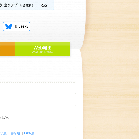
』ほか。
古い順
｜
書名順
｜
ISBN順
｜