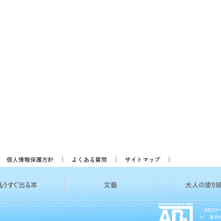
「ABJ
が、著作