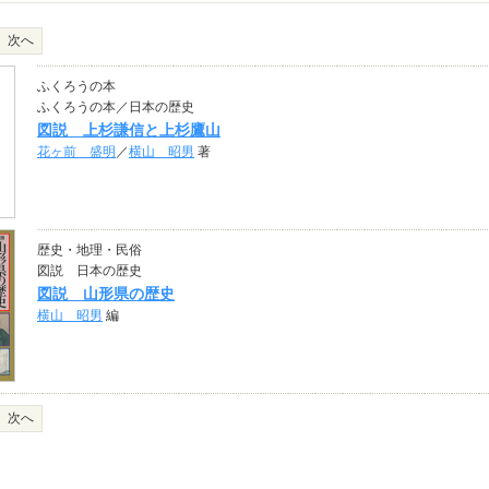
次へ
ふくろうの本
ふくろうの本／日本の歴史
図説 上杉謙信と上杉鷹山
花ヶ前 盛明
／
横山 昭男
著
歴史・地理・民俗
図説 日本の歴史
図説 山形県の歴史
横山 昭男
編
次へ