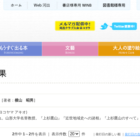
[ 著者：
横山 昭男
]
ヨコヤマ アキオ)
まれ。山形大学名誉教授。『上杉鷹山』『近世地域史への諸相』『上杉鷹山のすべて
2
件中
1
～
2
件を表示 ｜ 表示件数
件
｜発行日の新しい順
｜
発行日の