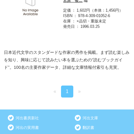
宮原 俊二
編
定価
1,602円（本体：1,456円）
ISBN
978-4-309-01052-6
在庫
×品切・重版未定
発売日
1996.03.25
日本近代文学のスタンダードな作家の秀作を掲載。まず読む楽しみ
を知り、興味に応じて読みたい本を選ぶための“読むブックガイ
ド”。100名の主要作家データ、詳細な文庫情報付索引も充実。
«
1
»
河出書房新社
河出文庫
河出の実用書
翻訳書