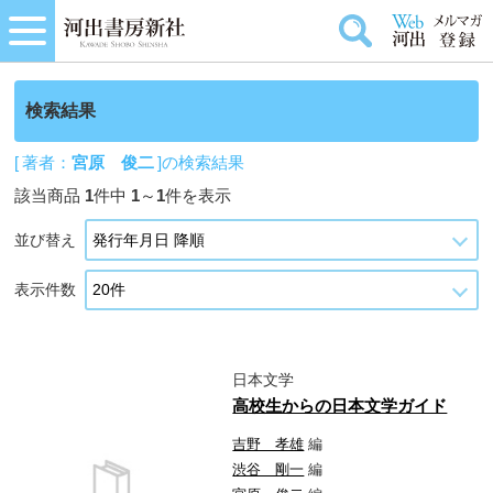
検索結果
[ 著者：
宮原 俊二
]の検索結果
該当商品
1
件中
1
～
1
件を表示
並び替え
表示件数
日本文学
高校生からの日本文学ガイド
吉野 孝雄
編
渋谷 剛一
編