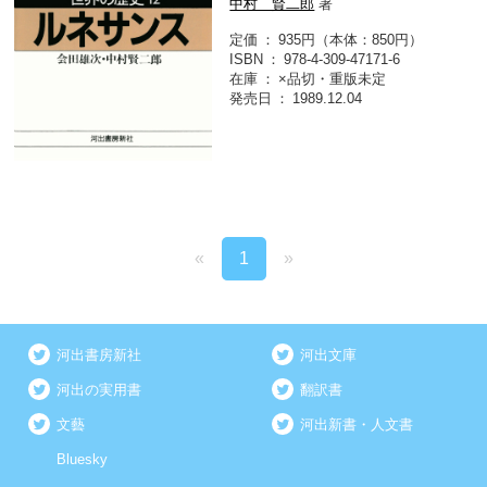
中村 賢二郎
著
定価
935円（本体：850円）
ISBN
978-4-309-47171-6
在庫
×品切・重版未定
発売日
1989.12.04
«
1
»
河出書房新社
河出文庫
河出の実用書
翻訳書
文藝
河出新書・人文書
Bluesky