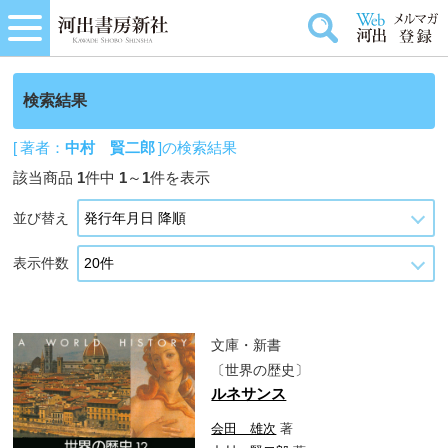
検索結果
[ 著者：
中村 賢二郎
]の検索結果
該当商品
1
件中
1
～
1
件を表示
並び替え
表示件数
文庫・新書
〔世界の歴史〕
ルネサンス
会田 雄次
著