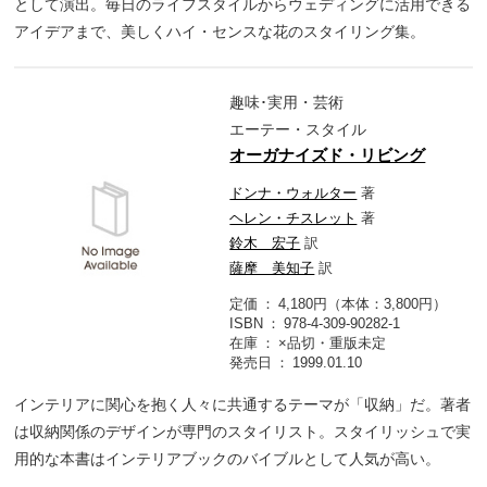
として演出。毎日のライフスタイルからウェディングに活用できる
アイデアまで、美しくハイ・センスな花のスタイリング集。
趣味･実用・芸術
エーテー・スタイル
オーガナイズド・リビング
ドンナ・ウォルター
著
ヘレン・チスレット
著
鈴木 宏子
訳
薩摩 美知子
訳
定価
4,180円（本体：3,800円）
ISBN
978-4-309-90282-1
在庫
×品切・重版未定
発売日
1999.01.10
インテリアに関心を抱く人々に共通するテーマが「収納」だ。著者
は収納関係のデザインが専門のスタイリスト。スタイリッシュで実
用的な本書はインテリアブックのバイブルとして人気が高い。