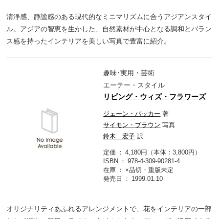
清浄感、静謐感のある現代的なミニマリズムに合うアジアンスタイ
ル。アジアの智恵を生かした、自然素材が中心となる調和とバラン
ス感を持ったインテリアを美しい写真で豊富に紹介。
趣味･実用・芸術
エーテー・スタイル
リビング・ウィズ・フラワーズ
ジェーン・パッカー
著
サイモン・ブラウン
写真
鈴木 宏子
訳
定価
4,180円（本体：3,800円）
ISBN
978-4-309-90281-4
在庫
×品切・重版未定
発売日
1999.01.10
オリジナリティあふれるアレンジメントで、花をインテリアの一部