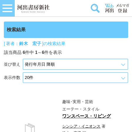
検索結果
[ 著者：
鈴木 宏子
]の検索結果
該当商品
6
件中
1
～
6
件を表示
並び替え
表示件数
趣味･実用・芸術
エーテー・スタイル
ワンスペース・リビング
シンシア・イニオンス
著