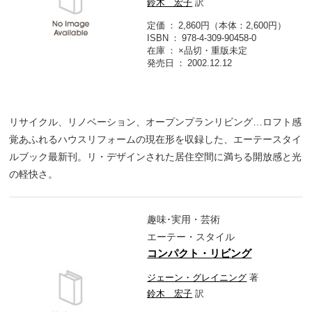
鈴木 宏子
訳
定価
2,860円（本体：2,600円）
ISBN
978-4-309-90458-0
在庫
×品切・重版未定
発売日
2002.12.12
リサイクル、リノベーション、オープンプランリビング…ロフト感
覚あふれるハウスリフォームの現在形を収録した、エーテースタイ
ルブック最新刊。リ・デザインされた居住空間に満ちる開放感と光
の軽快さ。
趣味･実用・芸術
エーテー・スタイル
コンパクト・リビング
ジェーン・グレイニング
著
鈴木 宏子
訳