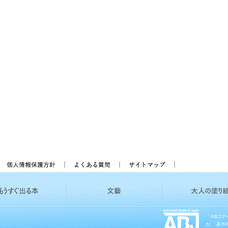
「ABJ
が、著作