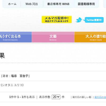
[ 著者：
塩谷 百合子
]
子
(シオタニ ユリコ)
1
件中
1
～
1
件を表示 ｜ 表示件数
件
｜発行日の新しい順
｜
発行日の