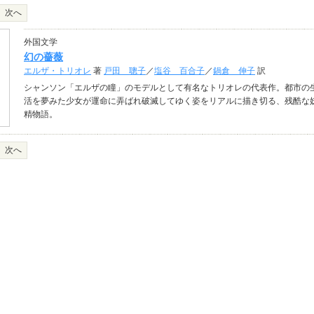
次へ
外国文学
幻の薔薇
エルザ・トリオレ
著
戸田 聰子
／
塩谷 百合子
／
鍋倉 伸子
訳
シャンソン「エルザの瞳」のモデルとして有名なトリオレの代表作。都市の
活を夢みた少女が運命に弄ばれ破滅してゆく姿をリアルに描き切る、残酷な
精物語。
次へ