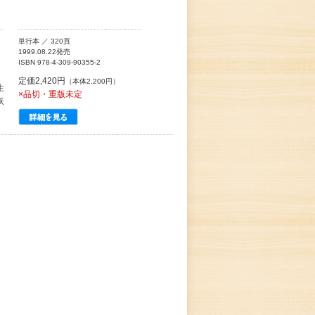
単行本 ／ 320頁
1999.08.22発売
ISBN 978-4-309-90355-2
定価2,420円
（本体2,200円）
生
×品切・重版未定
妖