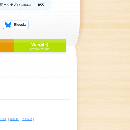
古い順
｜
書名順
｜
ISBN順
｜