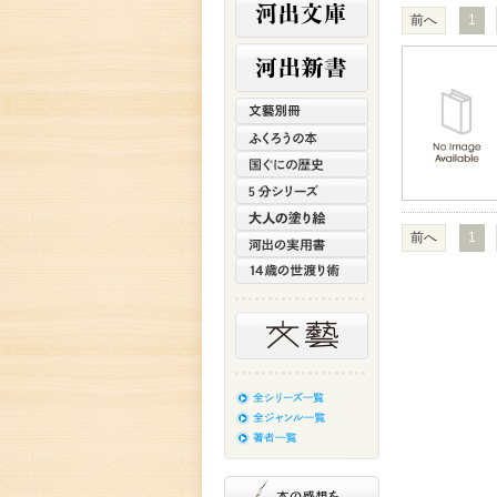
前へ
1
前へ
1