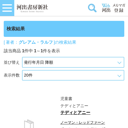
検索結果
[ 著者：
グレアム・ラルフ
]の検索結果
該当商品
1
件中
1
～
1
件を表示
並び替え
表示件数
児童書
テディとアニー
テディとアニー
ノーマン・レッドファーン