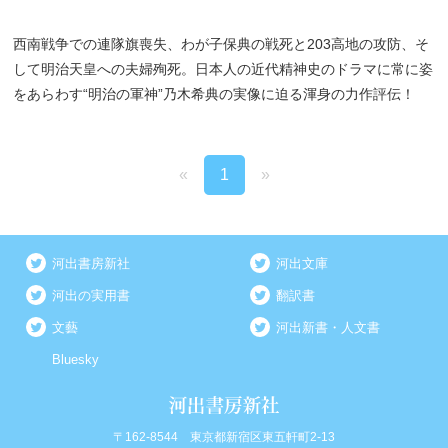
西南戦争での連隊旗喪失、わが子保典の戦死と203高地の攻防、そ
して明治天皇への夫婦殉死。日本人の近代精神史のドラマに常に姿
をあらわす“明治の軍神”乃木希典の実像に迫る渾身の力作評伝！
«
1
»
河出書房新社
河出文庫
河出の実用書
翻訳書
文藝
河出新書・人文書
Bluesky
〒162-8544 東京都新宿区東五軒町2-13