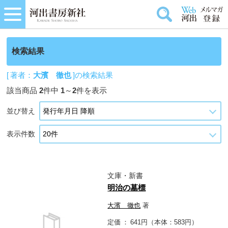
検索結果
[ 著者：
大濱 徹也
]の検索結果
該当商品
2
件中
1
～
2
件を表示
並び替え
表示件数
文庫・新書
明治の墓標
大濱 徹也
著
定価
641円（本体：583円）