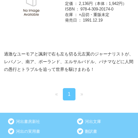
定価
2,136円（本体：1,942円）
ISBN
978-4-309-20174-0
在庫
×品切・重版未定
発売日
1991.12.19
過激なユーモアと諷刺で右も左も切る元左翼のジャーナリストが、
レバノン、南ア、ポーランド、エルサルバドル、パナマなどに人間
の愚行とトラブルを追って世界を駆けまわる！
«
1
»
河出書房新社
河出文庫
河出の実用書
翻訳書