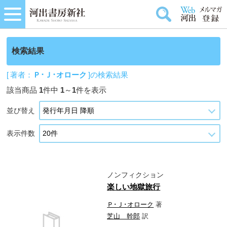
検索結果
[ 著者：
Ｐ･Ｊ･オローク
]の検索結果
該当商品
1
件中
1
～
1
件を表示
並び替え
表示件数
ノンフィクション
楽しい地獄旅行
Ｐ･Ｊ･オローク
著
芝山 幹郎
訳