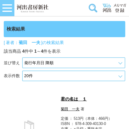
検索結果
[ 著者：
菊田 一夫
]の検索結果
該当商品
4
件中
1
～
4
件を表示
並び替え
表示件数
君の名は １
菊田 一夫
著
定価
513円（本体：466円）
ISBN
978-4-309-40130-0
在庫
×品切・重版未定