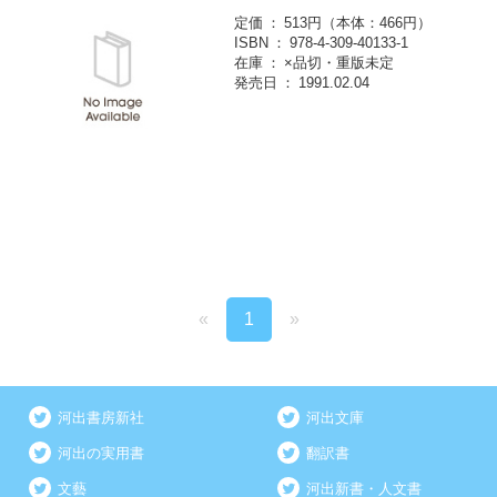
定価
513円（本体：466円）
ISBN
978-4-309-40133-1
在庫
×品切・重版未定
発売日
1991.02.04
«
1
»
河出書房新社
河出文庫
河出の実用書
翻訳書
文藝
河出新書・人文書