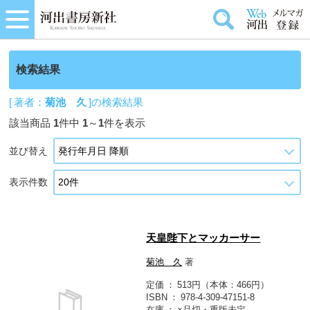
検索結果
[ 著者：
菊池 久
]の検索結果
該当商品
1
件中
1
～
1
件を表示
並び替え
表示件数
天皇陛下とマッカーサー
菊池 久
著
定価
513円（本体：466円）
ISBN
978-4-309-47151-8
在庫
×品切・重版未定