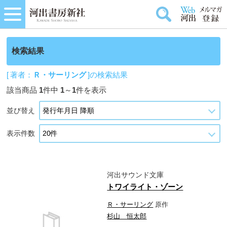
検索結果
[ 著者：
Ｒ・サーリング
]の検索結果
該当商品
1
件中
1
～
1
件を表示
並び替え
表示件数
河出サウンド文庫
トワイライト・ゾーン
Ｒ・サーリング
原作
杉山 恒太郎