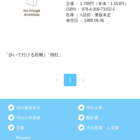
定価
1,708円（本体：1,553円）
ISBN
978-4-309-73102-5
在庫
×品切・重版未定
発売日
1988.09.06
「歩いて行ける距離｣「熱狂」
«
1
»
河出書房新社
河出文庫
河出の実用書
翻訳書
文藝
河出新書・人文書
Bluesky