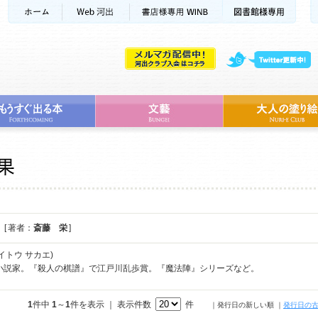
[ 著者：
斎藤 栄
]
イトウ サカエ)
。小説家。『殺人の棋譜』で江戸川乱歩賞。『魔法陣』シリーズなど。
1
件中
1
～
1
件を表示 ｜ 表示件数
件
｜発行日の新しい順
｜
発行日の