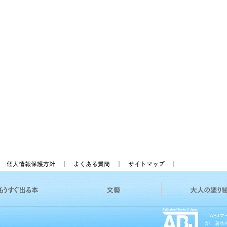
「ABJ
が、著作