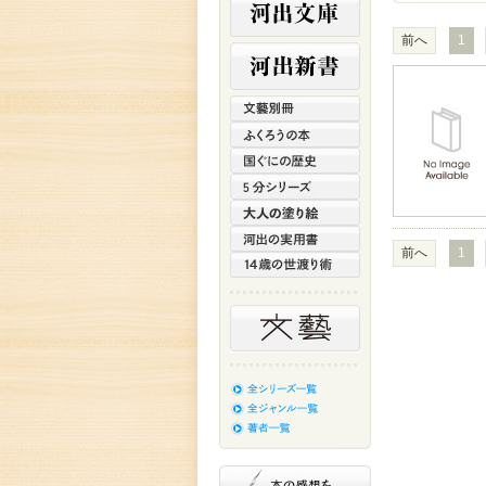
前へ
1
前へ
1