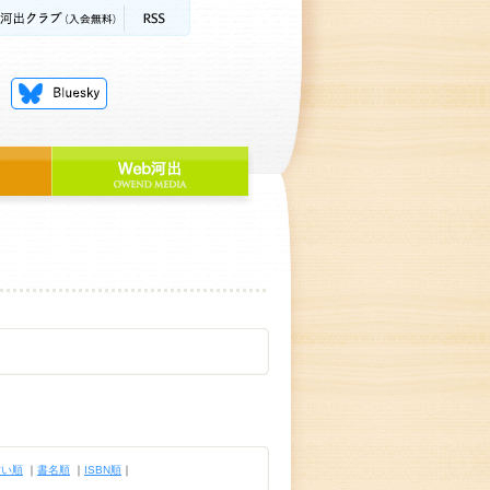
古い順
｜
書名順
｜
ISBN順
｜