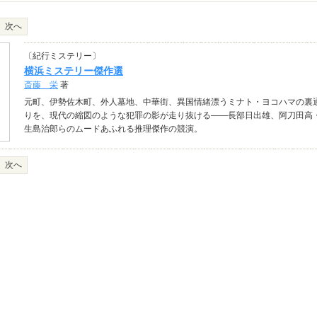
次へ
〔紀行ミステリー〕
横浜ミステリー傑作選
斎藤 栄
著
元町、伊勢佐木町、外人墓地、中華街、異国情緒漂うミナト・ヨコハマの裏
りを、現代の縮図のような犯罪の影が走り抜ける――長部日出雄、阿刀田高
生島治郎らのムードあふれる推理傑作の競演。
次へ