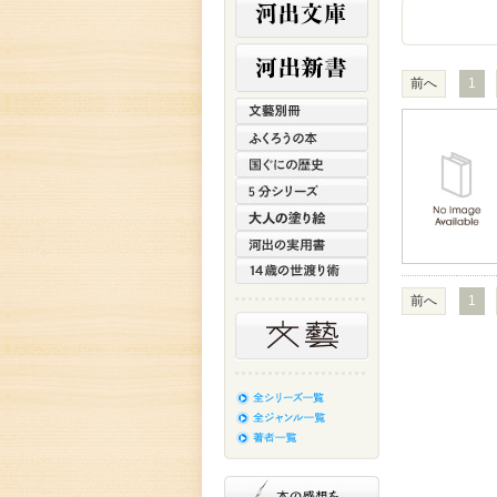
前へ
1
前へ
1