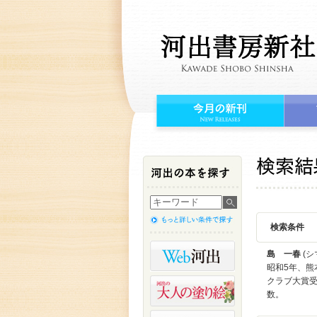
検索条件
島 一春
(シ
昭和5年、熊
クラブ大賞
数。