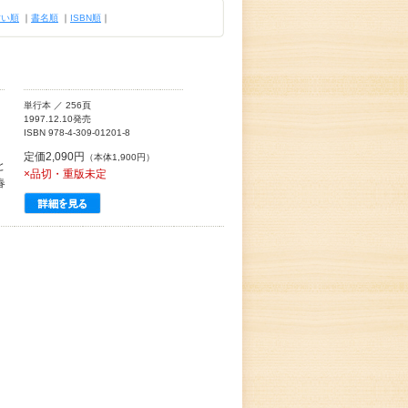
古い順
｜
書名順
｜
ISBN順
｜
単行本 ／ 256頁
1997.12.10発売
ISBN 978-4-309-01201-8
定価2,090円
（本体1,900円）
と
×品切・重版未定
春