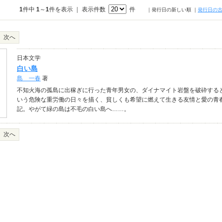
1
件中
1
～
1
件を表示 ｜ 表示件数
件
｜発行日の新しい順
｜
発行日の
次へ
日本文学
白い島
島 一春
著
不知火海の孤島に出稼ぎに行った青年男女の、ダイナマイト岩盤を破砕する
いう危険な重労働の日々を描く、貧しくも希望に燃えて生きる友情と愛の青
記。やがて緑の島は不毛の白い島へ……。
次へ