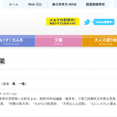
[ 著者：
島 一春
]
マ カズハル)
本県天草郡竜ヶ丘町生まれ。昭和34年短編集「無常米」で第三回農民文学賞を受賞。
受賞。『列教の島天草』『わが心の歎異抄』『天草おんな恋歌』『土にいのちと愛あ