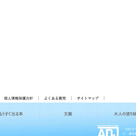
「ABJ
が、著作