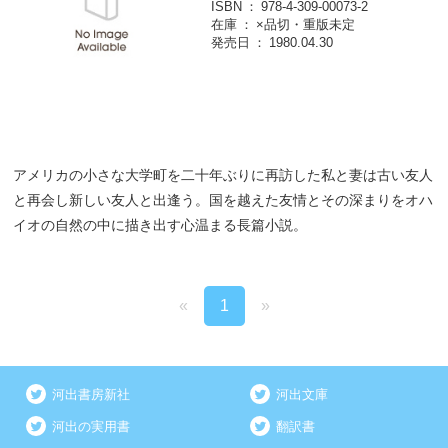
ISBN
978-4-309-00073-2
在庫
×品切・重版未定
発売日
1980.04.30
アメリカの小さな大学町を二十年ぶりに再訪した私と妻は古い友人
と再会し新しい友人と出逢う。国を越えた友情とその深まりをオハ
イオの自然の中に描き出す心温まる長篇小説。
«
1
»
河出書房新社
河出文庫
河出の実用書
翻訳書