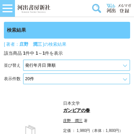
検索結果
[ 著者：
庄野 潤三
]の検索結果
該当商品
1
件中
1
～
1
件を表示
並び替え
表示件数
日本文学
ガンビアの春
庄野 潤三
著
定価
1,980円（本体：1,800円）