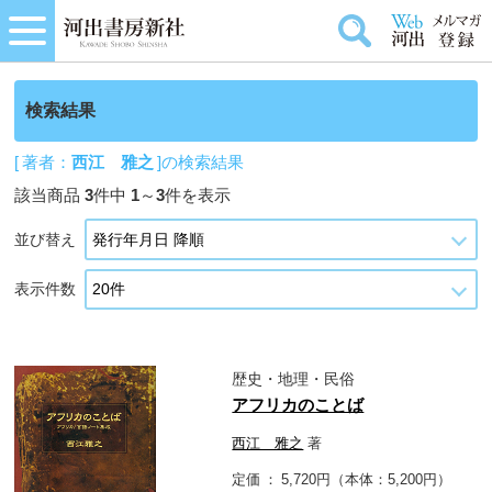
検索結果
[ 著者：
西江 雅之
]の検索結果
該当商品
3
件中
1
～
3
件を表示
並び替え
表示件数
歴史・地理・民俗
アフリカのことば
西江 雅之
著
定価
5,720円（本体：5,200円）