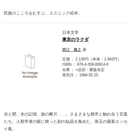
民族のこころをむすぶ、エスニック絵本。
日本文学
東京のラクダ
西江 雅之
著
定価
2,136円（本体：1,942円）
ISBN
978-4-309-00914-8
在庫
×品切・重版未定
発売日
1994.05.25
光と闇、水の記憶、旅の断片……。さまざまな都市と触れ合う言葉
たち。人類学者の眼に映った刻の結晶を集めた、珠玉の最新エッセ
イ集。