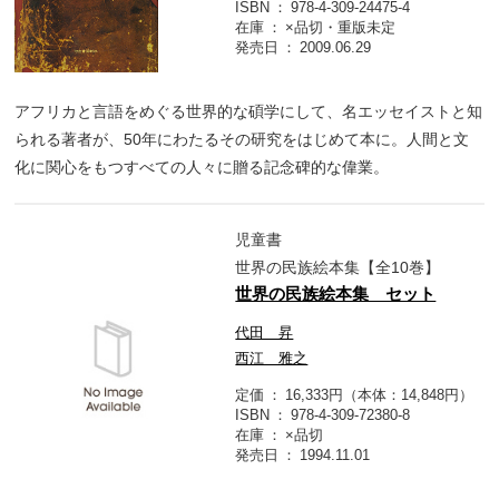
ISBN
978-4-309-24475-4
在庫
×品切・重版未定
発売日
2009.06.29
アフリカと言語をめぐる世界的な碩学にして、名エッセイストと知
られる著者が、50年にわたるその研究をはじめて本に。人間と文
化に関心をもつすべての人々に贈る記念碑的な偉業。
児童書
世界の民族絵本集【全10巻】
世界の民族絵本集 セット
代田 昇
西江 雅之
定価
16,333円（本体：14,848円）
ISBN
978-4-309-72380-8
在庫
×品切
発売日
1994.11.01