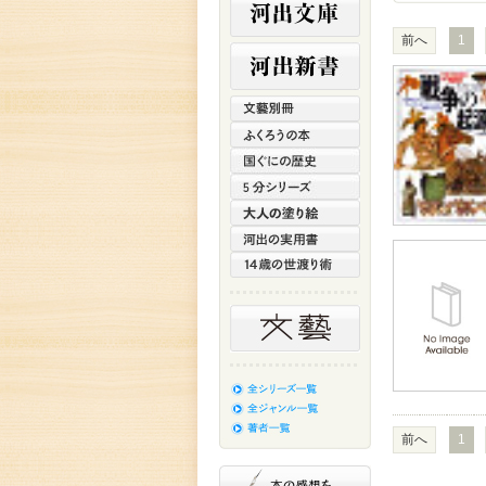
前へ
1
前へ
1