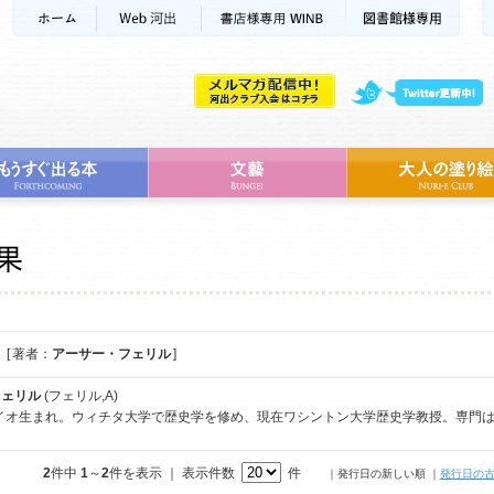
[ 著者：
アーサー・フェリル
]
フェリル
(フェリル,A)
ハイオ生まれ。ウィチタ大学で歴史学を修め、現在ワシントン大学歴史学教授。専門
2
件中
1
～
2
件を表示 ｜ 表示件数
件
｜発行日の新しい順
｜
発行日の