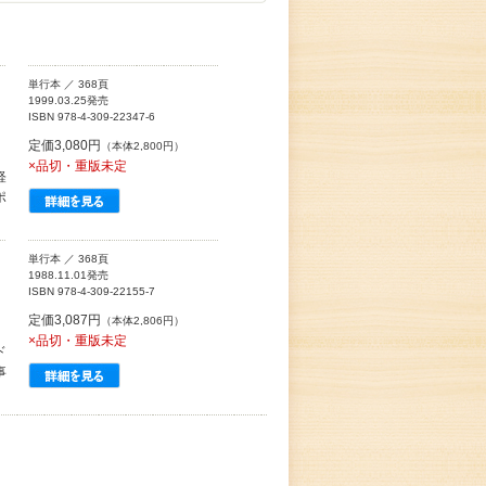
単行本 ／ 368頁
1999.03.25発売
ISBN 978-4-309-22347-6
定価3,080円
（本体2,800円）
×品切・重版未定
軽
ポ
単行本 ／ 368頁
1988.11.01発売
ISBN 978-4-309-22155-7
定価3,087円
（本体2,806円）
×品切・重版未定
ド
事