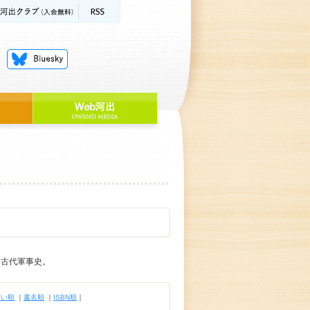
は古代軍事史。
古い順
｜
書名順
｜
ISBN順
｜