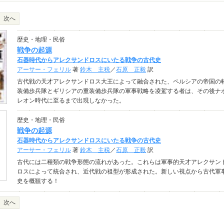
次へ
歴史・地理・民俗
戦争の起源
石器時代からアレクサンドロスにいたる戦争の古代史
アーサー・フェリル
著
鈴木 主税
／
石原 正毅
訳
古代戦の天才アレクサンドロス大王によって融合された、ペルシアの帝国の
装備歩兵隊とギリシアの重装備歩兵隊の軍事戦略を凌駕する者は、その後ナ
レオン時代に至るまで出現しなかった。
歴史・地理・民俗
戦争の起源
石器時代からアレクサンドロスにいたる戦争の古代史
アーサー・フェリル
著
鈴木 主税
／
石原 正毅
訳
古代には二種類の戦争形態の流れがあった。これらは軍事的天才アレクサン
ロスによって統合され、近代戦の祖型が形成された。新しい視点から古代軍
史を概観する！
次へ