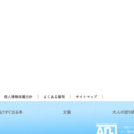
「ABJ
が、著作