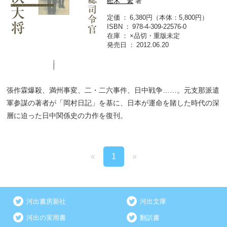
舩木 繁
著
定価
6,380円（本体：5,800円）
ISBN
978-4-309-22576-0
在庫
×品切・重版未定
発売日
2012.06.20
張作霖爆殺、満州事変、二・二六事件、日中戦争……。元支那派遣
軍参謀の著者が「岡村日記」を基に、日本が運命を賭した時代の深
層に迫った日中関係史の力作を復刊。
«
1
»
河出書房新社
河出文庫
河出の実用書
翻訳書