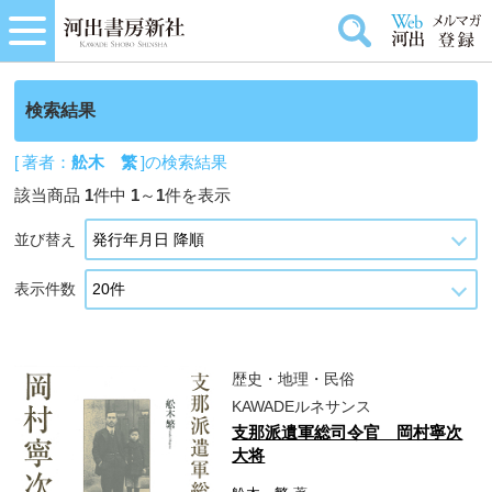
検索結果
[ 著者：
舩木 繁
]の検索結果
該当商品
1
件中
1
～
1
件を表示
並び替え
表示件数
歴史・地理・民俗
KAWADEルネサンス
支那派遺軍総司令官 岡村寧次
大将