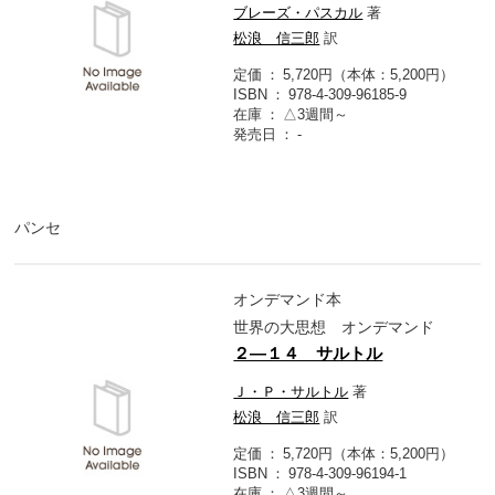
ブレーズ・パスカル
著
松浪 信三郎
訳
定価
5,720円（本体：5,200円）
ISBN
978-4-309-96185-9
在庫
△3週間～
発売日
-
パンセ
オンデマンド本
世界の大思想 オンデマンド
２―１４ サルトル
Ｊ・Ｐ・サルトル
著
松浪 信三郎
訳
定価
5,720円（本体：5,200円）
ISBN
978-4-309-96194-1
在庫
△3週間～