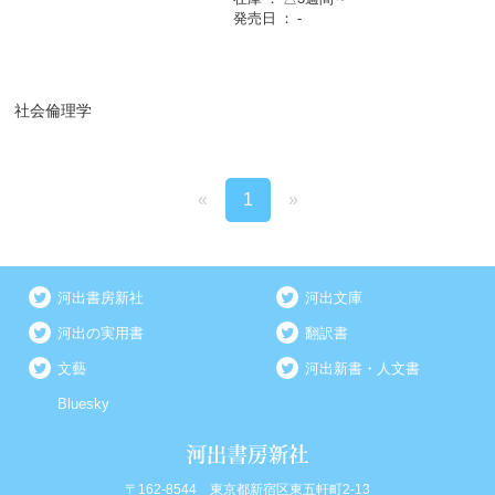
発売日
-
社会倫理学
«
1
»
河出書房新社
河出文庫
河出の実用書
翻訳書
文藝
河出新書・人文書
Bluesky
〒162-8544 東京都新宿区東五軒町2-13