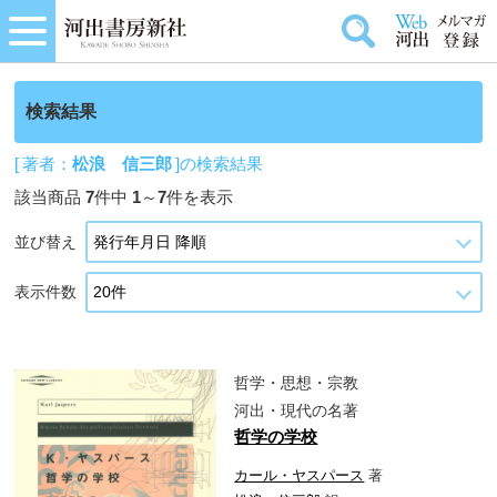
検索結果
[ 著者：
松浪 信三郎
]の検索結果
該当商品
7
件中
1
～
7
件を表示
並び替え
表示件数
哲学・思想・宗教
河出・現代の名著
哲学の学校
カール・ヤスパース
著