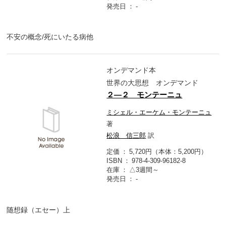
発売日
-
不安の概念/死にいたる病他
オンデマンド本
世界の大思想 オンデマンド
２―２ モンテーニュ
ミシェル・エーケム・モンテーニュ
著
松浪 信三郎
訳
定価
5,720円（本体：5,200円）
ISBN
978-4-309-96182-8
在庫
△3週間～
発売日
-
随想録（エセー）上