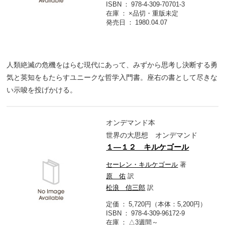
ISBN
978-4-309-70701-3
在庫
×品切・重版未定
発売日
1980.04.07
人類絶滅の危機をはらむ現代にあって、みずから思考し決断する勇
気と英知をもたらすユニークな哲学入門書。座右の書として尽きな
い示唆を投げかける。
オンデマンド本
世界の大思想 オンデマンド
１―１２ キルケゴール
セーレン・キルケゴール
著
原 佑
訳
松浪 信三郎
訳
定価
5,720円（本体：5,200円）
ISBN
978-4-309-96172-9
在庫
△3週間～