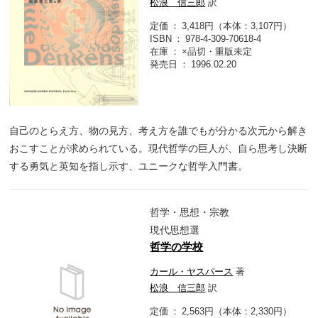
松浪 信三郎
訳
定価
3,418円（本体：3,107円）
ISBN
978-4-309-70618-4
在庫
×品切・重版未定
発売日
1996.02.20
自己のとらえ方、物の見方、考え方を誰でもが分かる次元から解き
おこすことが求められている。現代哲学の巨人が、自ら思考し決断
する勇気と英知を指し示す、ユニークな哲学入門書。
哲学・思想・宗教
現代思想選
哲学の学校
カール・ヤスパース
著
松浪 信三郎
訳
定価
2,563円（本体：2,330円）