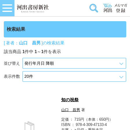
検索結果
[ 著者：
山口 昌男
]の検索結果
該当商品
1
件中
1
～
1
件を表示
並び替え
表示件数
知の祝祭
山口 昌男
著
定価
715円（本体：650円）
ISBN
978-4-309-47133-4
在庫
×品切・重版未定