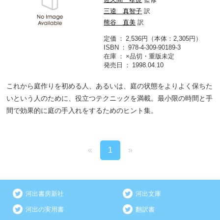
三逵 真智子
訳
熊谷 直美
訳
定価
2,536円（本体：2,305円）
ISBN
978-4-309-90189-3
在庫
×品切・重版未定
発売日
1998.04.10
これから庭作りを初める人、あるいは、庭の状態をよりよく保ちた
いという人のために、役立つテクニックを満載。最小限の時間と手
間で効果的に庭の手入れをするためのヒント集。
«
1
»
河出書房新社
河出文庫
河出の実用書
翻訳書