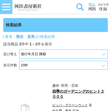
検索結果
[ 著者：
熊谷 直美
]の検索結果
該当商品
1
件中
1
～
1
件を表示
並び替え
表示件数
趣味･実用・芸術
四季のガーデニングのヒント２
０００
ピッパ・グリーンウッド
著
佐久間 孝良
監修