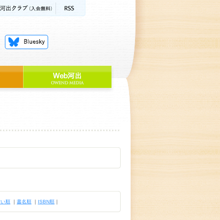
古い順
｜
書名順
｜
ISBN順
｜