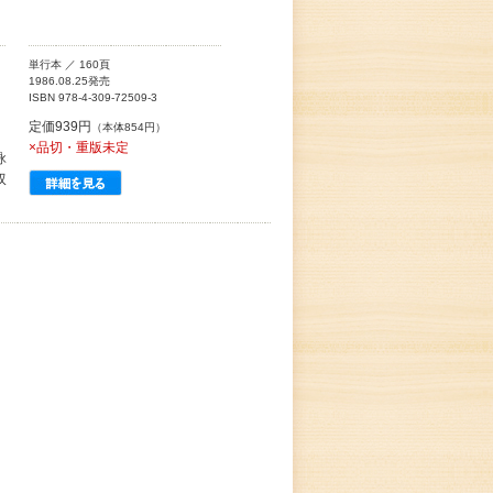
単行本 ／ 160頁
1986.08.25発売
ISBN 978-4-309-72509-3
定価939円
（本体854円）
×品切・重版未定
詠
双