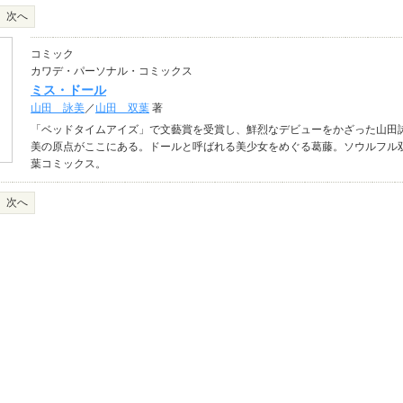
次へ
コミック
カワデ・パーソナル・コミックス
ミス・ドール
山田 詠美
／
山田 双葉
著
「ベッドタイムアイズ」で文藝賞を受賞し、鮮烈なデビューをかざった山田
美の原点がここにある。ドールと呼ばれる美少女をめぐる葛藤。ソウルフル
葉コミックス。
次へ