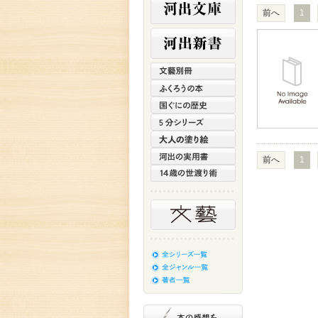
前へ
1
前へ
1