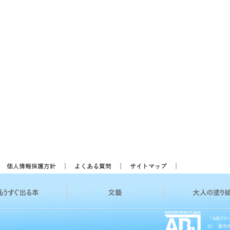
「ABJ
が、著作