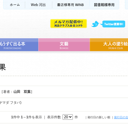
[ 著者：
山田 双葉
]
ヤマダ フタバ)
1
件中
1
～
1
件を表示 ｜ 表示件数
件
｜発行日の新しい順
｜
発行日の