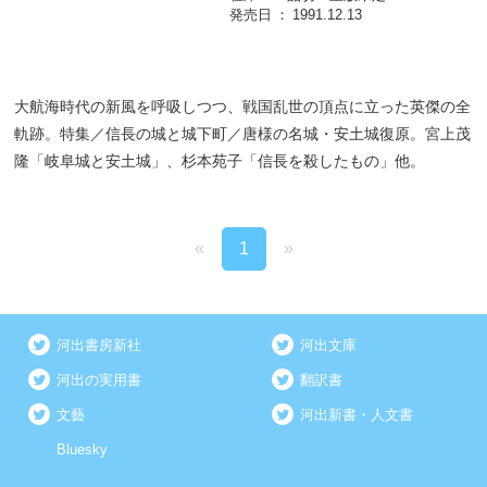
発売日
1991.12.13
大航海時代の新風を呼吸しつつ、戦国乱世の頂点に立った英傑の全
軌跡。特集／信長の城と城下町／唐様の名城・安土城復原。宮上茂
隆「岐阜城と安土城」、杉本苑子「信長を殺したもの」他。
«
1
»
河出書房新社
河出文庫
河出の実用書
翻訳書
文藝
河出新書・人文書
Bluesky