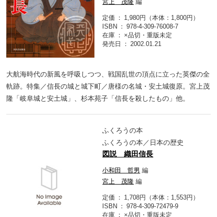
宮上 茂隆
編
定価
1,980円（本体：1,800円）
ISBN
978-4-309-76008-7
在庫
×品切・重版未定
発売日
2002.01.21
大航海時代の新風を呼吸しつつ、戦国乱世の頂点に立った英傑の全
軌跡。特集／信長の城と城下町／唐様の名城・安土城復原。宮上茂
隆「岐阜城と安土城」、杉本苑子「信長を殺したもの」他。
ふくろうの本
ふくろうの本／日本の歴史
図説 織田信長
小和田 哲男
編
宮上 茂隆
編
定価
1,708円（本体：1,553円）
ISBN
978-4-309-72479-9
在庫
×品切・重版未定