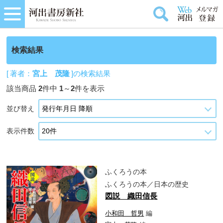
検索結果
[ 著者：
宮上 茂隆
]の検索結果
該当商品
2
件中
1
～
2
件を表示
並び替え
表示件数
ふくろうの本
ふくろうの本／日本の歴史
図説 織田信長
小和田 哲男
編