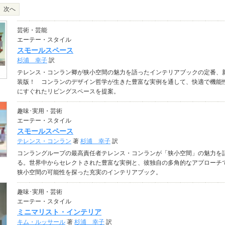
次へ
芸術・芸能
エーテー・スタイル
スモールスペース
杉浦 幸子
訳
テレンス・コンラン卿が狭小空間の魅力を語ったインテリアブックの定番、
装版！ コンランのデザイン哲学が生きた豊富な実例を通して、快適で機能
にすぐれたリビングスペースを提案。
趣味･実用・芸術
エーテー・スタイル
スモールスペース
テレンス・コンラン
著
杉浦 幸子
訳
コンラングループの最高責任者テレンス・コンランが「狭小空間」の魅力を
る。世界中からセレクトされた豊富な実例と、彼独自の多角的なアプローチ
狭小空間の可能性を探った充実のインテリアブック。
趣味･実用・芸術
エーテー・スタイル
ミニマリスト・インテリア
キム・ルッサール
著
杉浦 幸子
訳