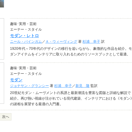
趣味･実用・芸術
エーテー・スタイル
モダン・レトロ
ニール・バインガム
／
Ａ・ウィーヴィング
著
杉浦 幸子
訳
1920年代～70年代のデザインの移行を追いながら、象徴的な作品を紹介。モ
ダンアイテムをインテリアに取り入れるためのリソースブックとして最適。
趣味･実用・芸術
エーテー・スタイル
モダン
ジョナサン・グランシー
著
杉浦 幸子
／
新見 隆
監訳
20世紀モダン・ムーヴメントの系譜と最新潮流を豊富な図版と詳細な解説で
紹介。再び熱い視線が注がれている現代建築、インテリアにおける《モダン
の諸相を展望する最適の入門書。
次へ