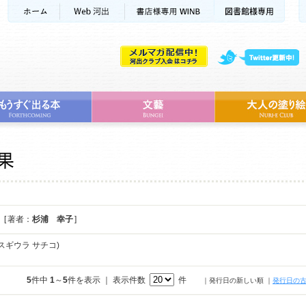
[ 著者：
杉浦 幸子
]
スギウラ サチコ)
5
件中
1
～
5
件を表示 ｜ 表示件数
件
｜発行日の新しい順
｜
発行日の