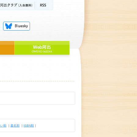
古い順
｜
書名順
｜
ISBN順
｜