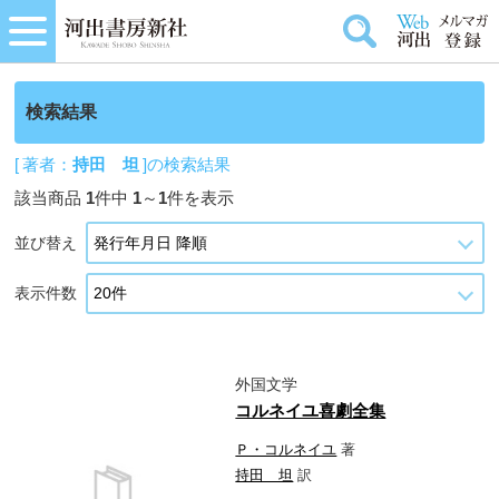
検索結果
[ 著者：
持田 坦
]の検索結果
該当商品
1
件中
1
～
1
件を表示
並び替え
表示件数
外国文学
コルネイユ喜劇全集
Ｐ・コルネイユ
著
持田 坦
訳