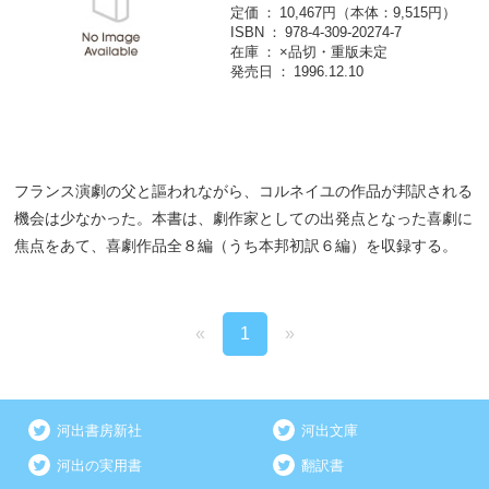
定価
10,467円（本体：9,515円）
ISBN
978-4-309-20274-7
在庫
×品切・重版未定
発売日
1996.12.10
フランス演劇の父と謳われながら、コルネイユの作品が邦訳される
機会は少なかった。本書は、劇作家としての出発点となった喜劇に
焦点をあて、喜劇作品全８編（うち本邦初訳６編）を収録する。
«
1
»
河出書房新社
河出文庫
河出の実用書
翻訳書