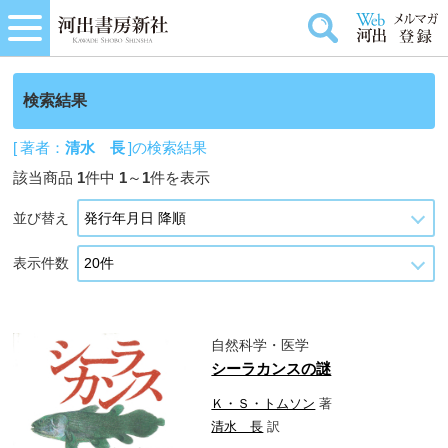
検索結果
[ 著者：
清水 長
]の検索結果
該当商品
1
件中
1
～
1
件を表示
並び替え
表示件数
自然科学・医学
シーラカンスの謎
Ｋ・Ｓ・トムソン
著
清水 長
訳