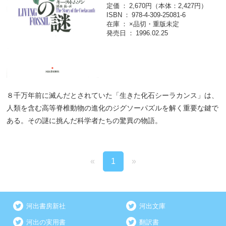
定価
2,670円（本体：2,427円）
ISBN
978-4-309-25081-6
在庫
×品切・重版未定
発売日
1996.02.25
８千万年前に滅んだとされていた「生きた化石シーラカンス」は、
人類を含む高等脊椎動物の進化のジグソーパズルを解く重要な鍵で
ある。その謎に挑んだ科学者たちの驚異の物語。
«
1
»
河出書房新社
河出文庫
河出の実用書
翻訳書