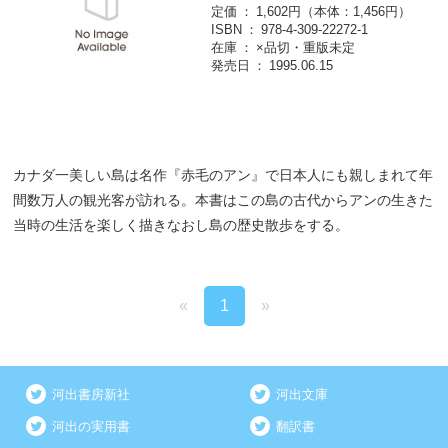
定価
1,602円（本体：1,456円）
ISBN
978-4-309-22272-1
在庫
×品切・重版未定
発売日
1995.06.15
カナダ一美しい島は名作『赤毛のアン』で日本人にも親しまれて年
間数万人の観光客が訪れる。本書はこの島の古代からアンの生きた
当時の生活を楽しく描きなおし島の歴史散歩をする。
«
1
»
河出書房新社
河出文庫
河出の実用書
翻訳書