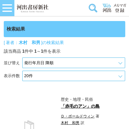
検索結果
[ 著者：
木村 和男
]の検索結果
該当商品
1
件中
1
～
1
件を表示
並び替え
表示件数
歴史・地理・民俗
「赤毛のアン」の島
Ｄ・ボールドウィン
著
木村 和男
訳