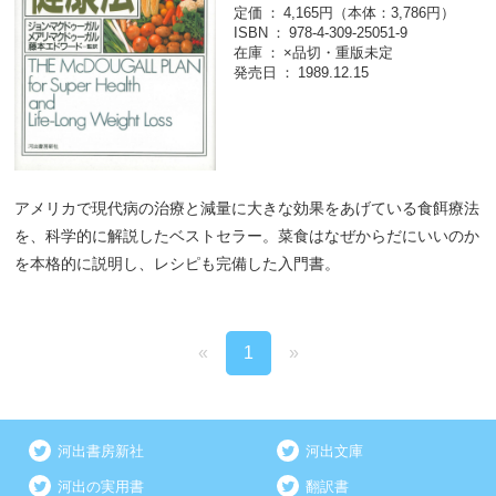
定価
4,165円（本体：3,786円）
ISBN
978-4-309-25051-9
在庫
×品切・重版未定
発売日
1989.12.15
アメリカで現代病の治療と減量に大きな効果をあげている食餌療法
を、科学的に解説したベストセラー。菜食はなぜからだにいいのか
を本格的に説明し、レシピも完備した入門書。
«
1
»
河出書房新社
河出文庫
河出の実用書
翻訳書