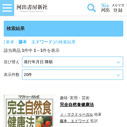
検索結果
[ 著者：
藤本 エドワード
]の検索結果
該当商品
1
件中
1
～
1
件を表示
並び替え
表示件数
趣味･実用・芸術
完全自然食健康法
Ｊ・マクドゥーガル
他著
藤本 エドワード
監訳