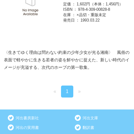
定価
1,602円（本体：1,456円）
ISBN
978-4-309-00828-8
在庫
×品切・重版未定
発売日
1993.03.22
〈生きてゆく理由は問わない約束の少年少女が光る湘南〉 風俗の
表面で軽やかに生きる若者の姿を鮮やかに捉えた、新しい時代のイ
メージが充溢する、次代のホープの第一歌集。
«
1
»
河出書房新社
河出文庫
河出の実用書
翻訳書