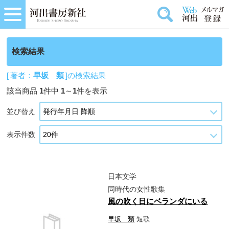
検索結果
[ 著者：
早坂 類
]の検索結果
該当商品
1
件中
1
～
1
件を表示
並び替え
表示件数
日本文学
同時代の女性歌集
風の吹く日にベランダにいる
早坂 類
短歌