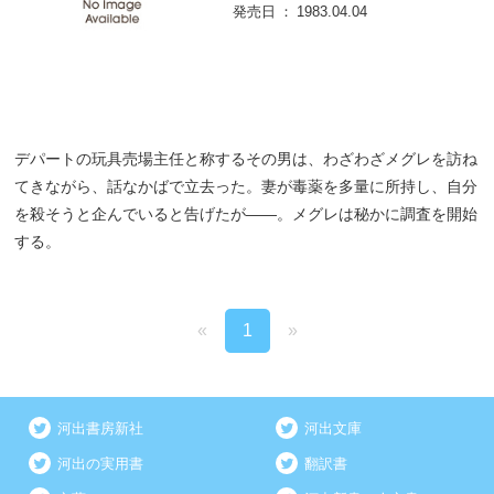
発売日
1983.04.04
デパートの玩具売場主任と称するその男は、わざわざメグレを訪ね
てきながら、話なかばで立去った。妻が毒薬を多量に所持し、自分
を殺そうと企んでいると告げたが――。メグレは秘かに調査を開始
する。
«
1
»
河出書房新社
河出文庫
河出の実用書
翻訳書