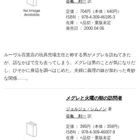
谷亀 利一
訳
定価
704円（本体：640円）
ISBN
978-4-309-46195-3
在庫
×品切・重版未定
発売日
2000.04.06
ルーヴル百貨店の玩具売場主任と称する男がメグレを訪ねてきた
が、話なかばで立ち去ってしまう。メグレは男のことが気になりだ
し、ひそかに身辺を調べはじめた。夫婦に義理の妹が加わった奇妙
な関係……。
メグレと火曜の朝の訪問者
ジョルジュ・シムノン
著
谷亀 利一
訳
定価
395円（本体：359円）
ISBN
978-4-309-46007-9
在庫
×品切・重版未定