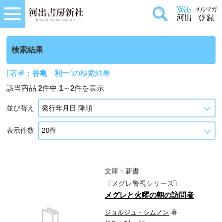
検索結果
[ 著者：
谷亀 利一
]の検索結果
該当商品
2
件中
1
～
2
件を表示
並び替え
表示件数
文庫・新書
〔メグレ警視シリーズ〕
メグレと火曜の朝の訪問者
ジョルジュ・シムノン
著