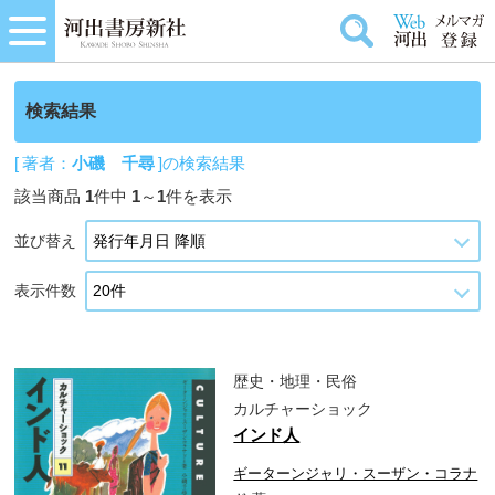
検索結果
[ 著者：
小磯 千尋
]の検索結果
該当商品
1
件中
1
～
1
件を表示
並び替え
表示件数
歴史・地理・民俗
カルチャーショック
インド人
ギーターンジャリ・スーザン・コラナ