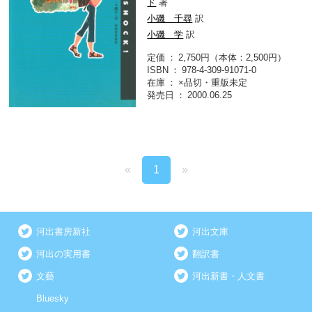
ド
著
小磯 千尋
訳
小磯 学
訳
定価
2,750円（本体：2,500円）
ISBN
978-4-309-91071-0
在庫
×品切・重版未定
発売日
2000.06.25
«
1
»
河出書房新社
河出文庫
河出の実用書
翻訳書
文藝
河出新書・人文書
Bluesky