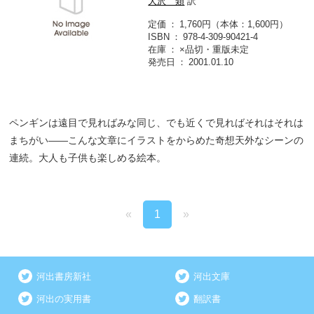
大沢 類
訳
定価
1,760円（本体：1,600円）
ISBN
978-4-309-90421-4
在庫
×品切・重版未定
発売日
2001.01.10
ペンギンは遠目で見ればみな同じ、でも近くで見ればそれはそれは
まちがい――こんな文章にイラストをからめた奇想天外なシーンの
連続。大人も子供も楽しめる絵本。
«
1
»
河出書房新社
河出文庫
河出の実用書
翻訳書