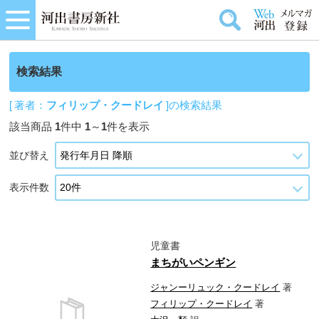
検索結果
[ 著者：
フィリップ・クードレイ
]の検索結果
該当商品
1
件中
1
～
1
件を表示
並び替え
表示件数
児童書
まちがいペンギン
ジャンーリュック・クードレイ
著
フィリップ・クードレイ
著