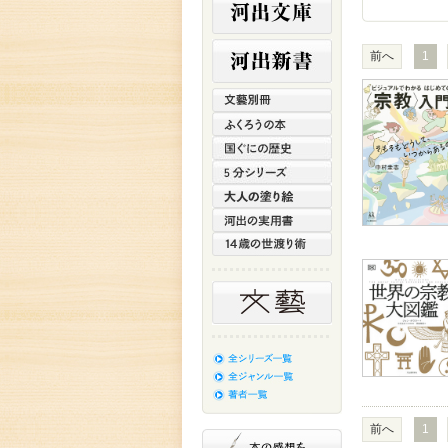
前へ
1
前へ
1