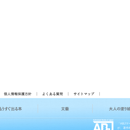
「ABJ
が、著作