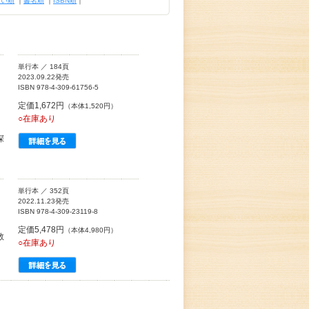
古い順
｜
書名順
｜
ISBN順
｜
単行本 ／ 184頁
2023.09.22発売
ISBN 978-4-309-61756-5
定価1,672円
（本体1,520円）
○在庫あり
深
単行本 ／ 352頁
2022.11.23発売
ISBN 978-4-309-23119-8
定価5,478円
（本体4,980円）
教
○在庫あり