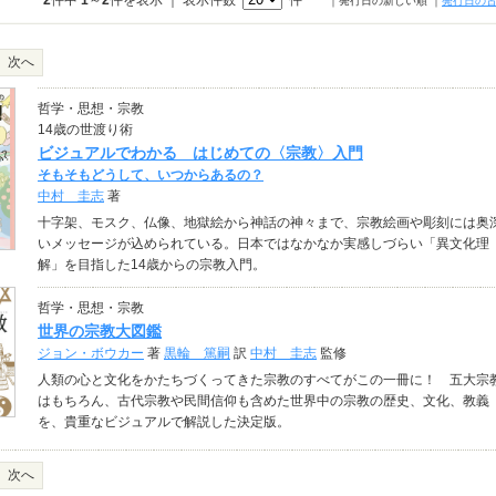
2
件中
1
～
2
件を表示 ｜ 表示件数
件
｜発行日の新しい順
｜
発行日の
次へ
哲学・思想・宗教
14歳の世渡り術
ビジュアルでわかる はじめての〈宗教〉入門
そもそもどうして、いつからあるの？
中村 圭志
著
十字架、モスク、仏像、地獄絵から神話の神々まで、宗教絵画や彫刻には奥
いメッセージが込められている。日本ではなかなか実感しづらい「異文化理
解」を目指した14歳からの宗教入門。
哲学・思想・宗教
世界の宗教大図鑑
ジョン・ボウカー
著
黒輪 篤嗣
訳
中村 圭志
監修
人類の心と文化をかたちづくってきた宗教のすべてがこの一冊に！ 五大宗
はもちろん、古代宗教や民間信仰も含めた世界中の宗教の歴史、文化、教義
を、貴重なビジュアルで解説した決定版。
次へ