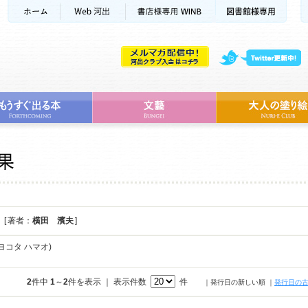
[ 著者：
横田 濱夫
]
ヨコタ ハマオ)
2
件中
1
～
2
件を表示 ｜ 表示件数
件
｜発行日の新しい順
｜
発行日の