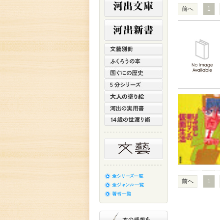
前へ
1
前へ
1