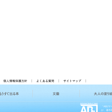
「ABJ
が、著作