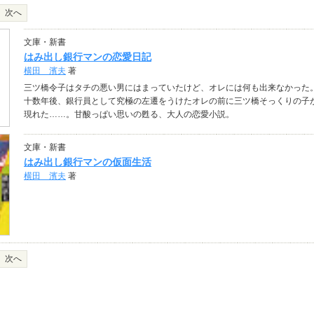
次へ
文庫・新書
はみ出し銀行マンの恋愛日記
横田 濱夫
著
三ツ橋令子はタチの悪い男にはまっていたけど、オレには何も出来なかった
十数年後、銀行員として究極の左遷をうけたオレの前に三ツ橋そっくりの子
現れた……。甘酸っぱい思いの甦る、大人の恋愛小説。
文庫・新書
はみ出し銀行マンの仮面生活
横田 濱夫
著
次へ