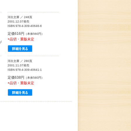
河出文庫 ／ 248頁
2001.12.07発売
ISBN 978-4-309-40646-6
定価616円
（本体560円）
。
×品切・重版未定
が
河出文庫 ／ 280頁
2001.11.07発売
ISBN 978-4-309-40641-1
定価638円
（本体580円）
×品切・重版未定