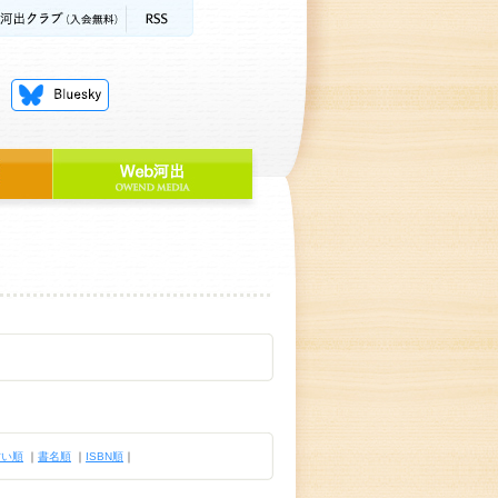
古い順
｜
書名順
｜
ISBN順
｜