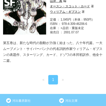
山岸 真
編
オースン・スコット・カード
著
ウィリアム・ギブスン
著
定価
1,045円（本体：950円）
ISBN
978-4-309-46206-6
在庫
×品切・重版未定
発売日
2001.07.07
第五巻は、新たな時代の胎動が力強く始まった、八十年代篇。一大
ムーブメント・サイバーパンクの代名詞的作家ウィリアム・ギブス
ンの表題作、スターリング、カード、ドゾワの本邦初訳作、他全十
二篇。
«
1
»
河出書房新社
河出文庫