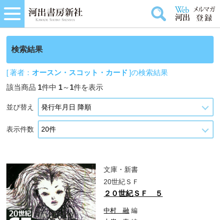
検索結果
[ 著者：
オースン・スコット・カード
]の検索結果
該当商品
1
件中
1
～
1
件を表示
並び替え
表示件数
文庫・新書
20世紀ＳＦ
２０世紀ＳＦ ５
中村 融
編